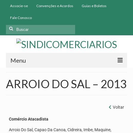
Associe-se
Convenções e Acordos
Guias e Boletos
Fale Conosco
Menu
Início
ARROIO DO SAL – 2013
Institucional
História
Voltar
Diretoria
Comércio Atacadista
Homologação
Arroio Do Sal, Capao Da Canoa, Cidreira, Imbe, Maquine,