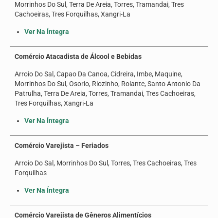
Morrinhos Do Sul, Terra De Areia, Torres, Tramandai, Tres
Seus direitos
Cachoeiras, Tres Forquilhas, Xangri-La
Jurídico
Ver Na Íntegra
Subsedes
Comércio Atacadista de Álcool e Bebidas
Convênios
Arroio Do Sal, Capao Da Canoa, Cidreira, Imbe, Maquine,
Morrinhos Do Sul, Osorio, Riozinho, Rolante, Santo Antonio Da
Notícias
Patrulha, Terra De Areia, Torres, Tramandai, Tres Cachoeiras,
Tres Forquilhas, Xangri-La
Convenções e Acordos
Ver Na Íntegra
Mídias
Comércio Varejista – Feriados
Galeria de Fotos
Arroio Do Sal, Morrinhos Do Sul, Torres, Tres Cachoeiras, Tres
Informativos
Forquilhas
Vídeos
Ver Na Íntegra
Contato
Comércio Varejista de Gêneros Alimentícios