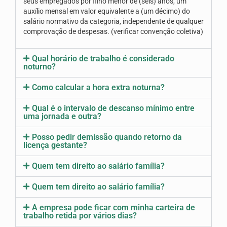
seus empregados por filho menor de (seis) anos, um
Seus direitos
auxílio mensal em valor equivalente a (um décimo) do
salário normativo da categoria, independente de qualquer
Jurídico
comprovação de despesas. (verificar convenção coletiva)
Subsedes
Qual horário de trabalho é considerado
noturno?
Convênios
Como calcular a hora extra noturna?
Notícias
Qual é o intervalo de descanso mínimo entre
Convenções e Acordos
uma jornada e outra?
Mídias
Posso pedir demissão quando retorno da
licença gestante?
Galeria de Fotos
Quem tem direito ao salário família?
Informativos
Quem tem direito ao salário família?
Vídeos
A empresa pode ficar com minha carteira de
Contato
trabalho retida por vários dias?