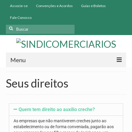
Associe-se
Convenções e Acordos
Guias e Boletos
Fale Conosco
Menu
Início
Seus direitos
Institucional
História
Quem tem direito ao auxílio creche?
Diretoria
As empresas que não mantiverem creches junto ao
Homologação
estabelecimento ou de forma conveniada, pagarão aos