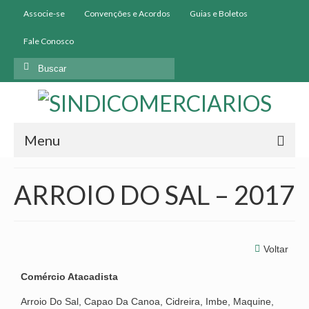
Associe-se
Convenções e Acordos
Guias e Boletos
Fale Conosco
Menu
Início
ARROIO DO SAL – 2017
Institucional
História
Voltar
Diretoria
Comércio Atacadista
Homologação
Arroio Do Sal, Capao Da Canoa, Cidreira, Imbe, Maquine,