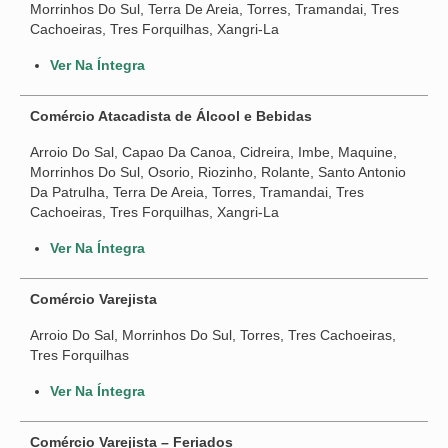
Morrinhos Do Sul, Terra De Areia, Torres, Tramandai, Tres
Seus direitos
Cachoeiras, Tres Forquilhas, Xangri-La
Jurídico
Ver Na Íntegra
Subsedes
Comércio Atacadista de Álcool e Bebidas
Convênios
Arroio Do Sal, Capao Da Canoa, Cidreira, Imbe, Maquine,
Morrinhos Do Sul, Osorio, Riozinho, Rolante, Santo Antonio
Notícias
Da Patrulha, Terra De Areia, Torres, Tramandai, Tres
Cachoeiras, Tres Forquilhas, Xangri-La
Convenções e Acordos
Ver Na Íntegra
Mídias
Comércio Varejista
Galeria de Fotos
Arroio Do Sal, Morrinhos Do Sul, Torres, Tres Cachoeiras,
Informativos
Tres Forquilhas
Vídeos
Ver Na Íntegra
Contato
Comércio Varejista – Feriados