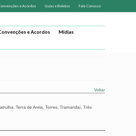
Convenções e Acordos
Guias e Boletos
Fale Conosco
Convenções e Acordos
Mídias
Voltar
trulha, Terra de Areia, Torres, Tramandaí, Três