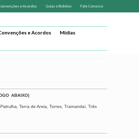
Convenções e Acordos
Guias e Boletos
Fale Conosco
Convenções e Acordos
Mídias
LOGO ABAIXO)
Patrulha, Terra de Areia, Torres, Tramandaí, Três