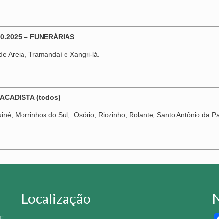
0.2025 – FUNERÁRIAS
e Areia, Tramandaí e Xangri-lá.
TACADISTA (todos)
iné, Morrinhos do Sul, Osório, Riozinho, Rolante, Santo Antônio da Pat
Localização
N
E