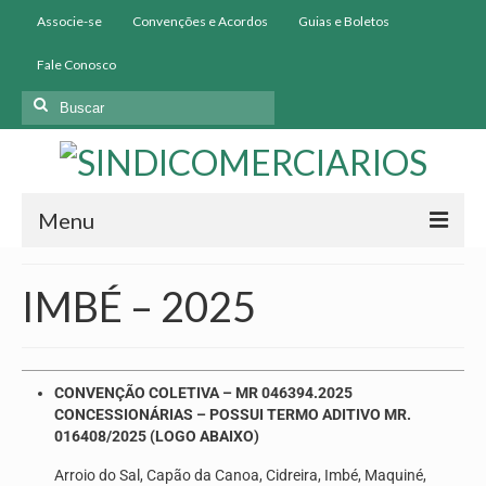
Associe-se
Convenções e Acordos
Guias e Boletos
Fale Conosco
Menu
Início
IMBÉ – 2025
Institucional
História
CONVENÇÃO COLETIVA – MR 046394.2025
Diretoria
CONCESSIONÁRIAS – POSSUI TERMO ADITIVO MR.
016408/2025 (LOGO ABAIXO)
Homologação
Arroio do Sal, Capão da Canoa, Cidreira, Imbé, Maquiné,