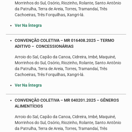
Morrinhos do Sul, Osório, Riozinho, Rolante, Santo Antônio
Seus direitos
da Patrulha, Terra de Areia, Torres, Tramandaí, Três
Cachoeiras, Três Forquilhas, Xangri-lá.
Jurídico
Ver Na Íntegra
Subsedes
Convênios
CONVENÇÃO COLETIVA – MR 016408.2025 – TERMO
ADITIVO – CONCESSIONÁRIAS
Notícias
Arroio do Sal, Capão da Canoa, Cidreira, Imbé, Maquiné,
Morrinhos do Sul, Osório, Riozinho, Rolante, Santo Antônio
Convenções e Acordos
da Patrulha, Terra de Areia, Torres, Tramandaí, Três
Cachoeiras, Três Forquilhas, Xangri-lá.
Mídias
Ver Na Íntegra
Galeria de Fotos
CONVENÇÃO COLETIVA – MR 040201.2025 – GÊNEROS
Informativos
ALIMENTÍCIOS
Vídeos
Arroio do Sal, Capão da Canoa, Cidreira, Imbé, Maquiné,
Morrinhos do Sul, Osório, Riozinho, Rolante, Santo Antônio
Contato
da Patrulha, Terra de Areia, Torres, Tramandaí, Três