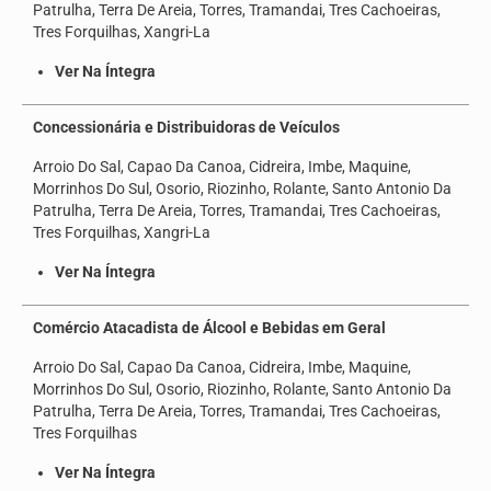
Patrulha, Terra De Areia, Torres, Tramandai, Tres Cachoeiras,
Seus direitos
Tres Forquilhas, Xangri-La
Jurídico
Ver Na Íntegra
Subsedes
Concessionária e Distribuidoras de Veículos
Convênios
Arroio Do Sal, Capao Da Canoa, Cidreira, Imbe, Maquine,
Morrinhos Do Sul, Osorio, Riozinho, Rolante, Santo Antonio Da
Notícias
Patrulha, Terra De Areia, Torres, Tramandai, Tres Cachoeiras,
Tres Forquilhas, Xangri-La
Convenções e Acordos
Ver Na Íntegra
Mídias
Comércio Atacadista de Álcool e Bebidas em Geral
Galeria de Fotos
Arroio Do Sal, Capao Da Canoa, Cidreira, Imbe, Maquine,
Informativos
Morrinhos Do Sul, Osorio, Riozinho, Rolante, Santo Antonio Da
Patrulha, Terra De Areia, Torres, Tramandai, Tres Cachoeiras,
Vídeos
Tres Forquilhas
Contato
Ver Na Íntegra