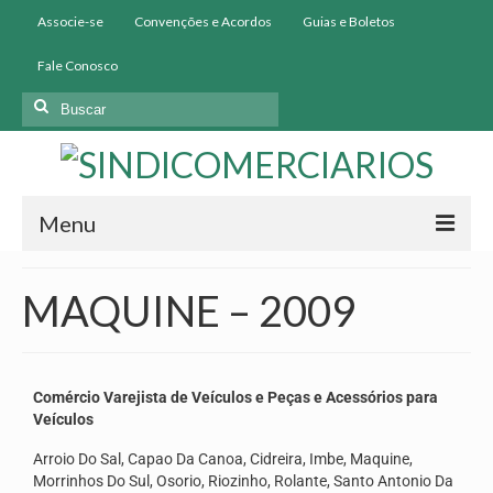
Associe-se
Convenções e Acordos
Guias e Boletos
Fale Conosco
Menu
Início
MAQUINE – 2009
Institucional
História
Comércio Varejista de Veículos e Peças e Acessórios para
Diretoria
Veículos
Arroio Do Sal, Capao Da Canoa, Cidreira, Imbe, Maquine,
Homologação
Morrinhos Do Sul, Osorio, Riozinho, Rolante, Santo Antonio Da