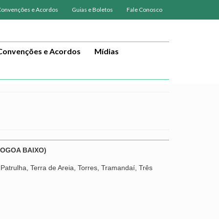
Convenções e Acordos
Guias e Boletos
Fale Conosco
Convenções e Acordos
Mídias
LOGOA BAIXO)
Patrulha, Terra de Areia, Torres, Tramandaí, Três