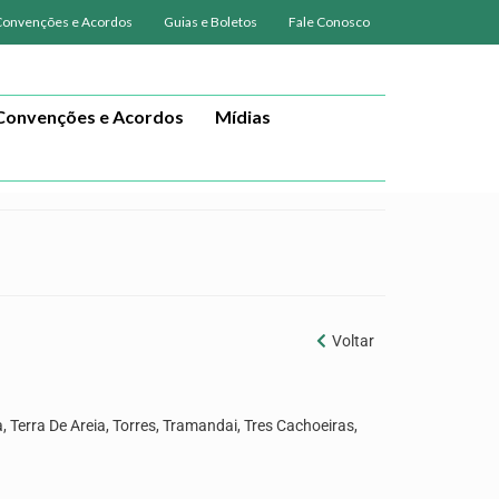
Convenções e Acordos
Guias e Boletos
Fale Conosco
Convenções e Acordos
Mídias
Voltar
 Terra De Areia, Torres, Tramandai, Tres Cachoeiras,