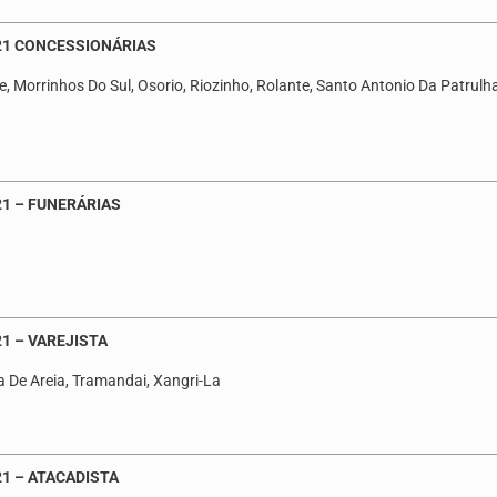
021 CONCESSIONÁRIAS
, Morrinhos Do Sul, Osorio, Riozinho, Rolante, Santo Antonio Da Patrulha,
21 – FUNERÁRIAS
1 – VAREJISTA
a De Areia, Tramandai, Xangri-La
21 – ATACADISTA