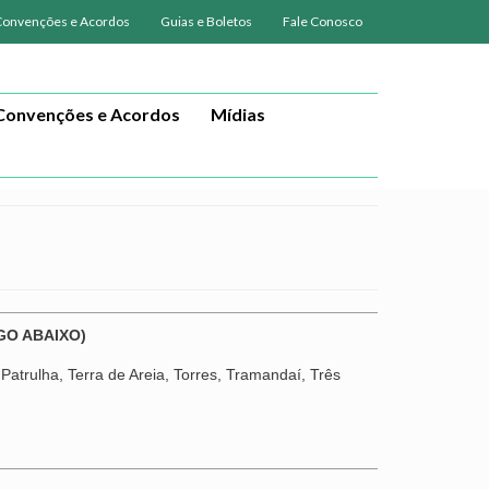
Convenções e Acordos
Guias e Boletos
Fale Conosco
Convenções e Acordos
Mídias
GO ABAIXO)
Patrulha, Terra de Areia, Torres, Tramandaí, Três