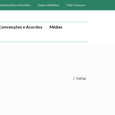
Convenções e Acordos
Guias e Boletos
Fale Conosco
Convenções e Acordos
Mídias
Voltar