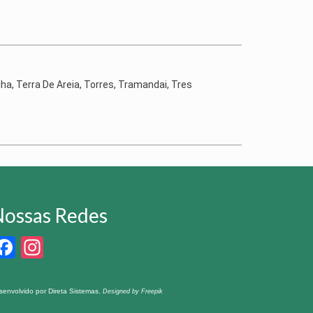
lha, Terra De Areia, Torres, Tramandai, Tres
ossas Redes
Facebook
Instagram
senvolvido por
Direta Sistemas
.
Designed by Freepik