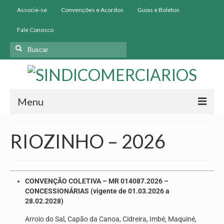
Associe-se
Convenções e Acordos
Guias e Boletos
Fale Conosco
Menu
Início
RIOZINHO – 2026
Institucional
História
CONVENÇÃO COLETIVA – MR 014087.2026 –
Diretoria
CONCESSIONÁRIAS (vigente de 01.03.2026 a
28.02.2028)
Homologação
Arroio do Sal, Capão da Canoa, Cidreira, Imbé, Maquiné,