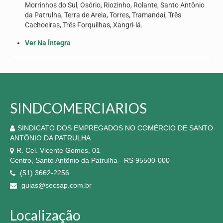
Morrinhos do Sul, Osório, Riozinho, Rolante, Santo Antônio
Seus direitos
da Patrulha, Terra de Areia, Torres, Tramandaí, Três
Cachoeiras, Três Forquilhas, Xangri-lá.
Jurídico
Ver Na Íntegra
Subsedes
Convênios
Notícias
SINDCOMERCIARIOS
Convenções e Acordos
SINDICATO DOS EMPREGADOS NO COMÉRCIO DE SANTO
Mídias
ANTÔNIO DA PATRULHA
Galeria de Fotos
R. Cel. Vicente Gomes, 01
Centro, Santo Antônio da Patrulha - RS 95500-000
Informativos
(51) 3662-2256
guias@secsap.com.br
Vídeos
Contato
Localização