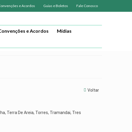
Convenções e Acordos
Guias e Boletos
Fale Conosco
Convenções e Acordos
Mídias
Voltar
lha, Terra De Areia, Torres, Tramandai, Tres