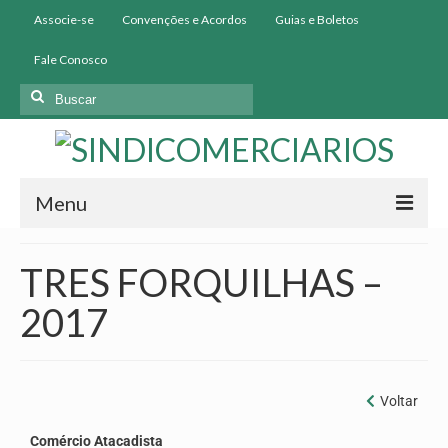
Associe-se
Convenções e Acordos
Guias e Boletos
Fale Conosco
Menu
Início
TRES FORQUILHAS –
Institucional
2017
História
Diretoria
Voltar
Homologação
Comércio Atacadista