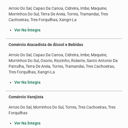
Seus direitos
Arroio Do Sal, Capao Da Canoa, Cidreira, Imbe, Maquine,
Morrinhos Do Sul, Terra De Areia, Torres, Tramandai, Tres
Jurídico
Cachoeiras, Tres Forquilhas, Xangri-La
Subsedes
Ver Na Íntegra
Convênios
Comércio Atacadista de Álcool e Bebidas
Notícias
Arroio Do Sal, Capao Da Canoa, Cidreira, Imbe, Maquine,
Morrinhos Do Sul, Osorio, Riozinho, Rolante, Santo Antonio Da
Convenções e Acordos
Patrulha, Terra De Areia, Torres, Tramandai, Tres Cachoeiras,
Tres Forquilhas, Xangri-La
Mídias
Ver Na Íntegra
Galeria de Fotos
Comércio Varejista
Informativos
Arroio Do Sal, Morrinhos Do Sul, Torres, Tres Cachoeiras, Tres
Vídeos
Forquilhas
Contato
Ver Na Íntegra