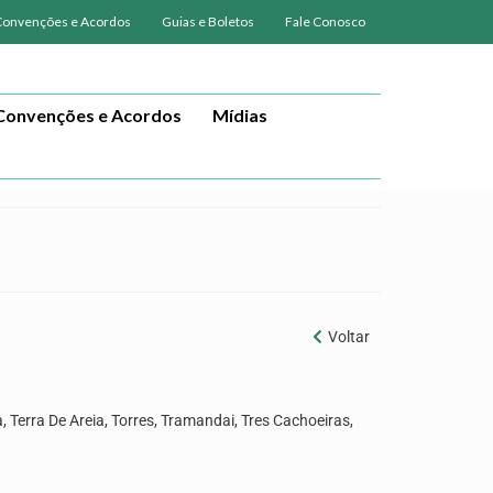
Convenções e Acordos
Guias e Boletos
Fale Conosco
Convenções e Acordos
Mídias
Voltar
 Terra De Areia, Torres, Tramandai, Tres Cachoeiras,