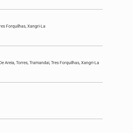
res Forquilhas, Xangri-La
De Areia, Torres, Tramandai, Tres Forquilhas, Xangri-La