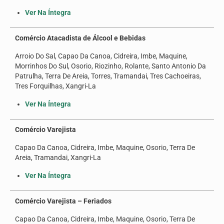
Seus direitos
Ver Na Íntegra
Jurídico
Comércio Atacadista de Álcool e Bebidas
Subsedes
Arroio Do Sal, Capao Da Canoa, Cidreira, Imbe, Maquine,
Morrinhos Do Sul, Osorio, Riozinho, Rolante, Santo Antonio Da
Convênios
Patrulha, Terra De Areia, Torres, Tramandai, Tres Cachoeiras,
Tres Forquilhas, Xangri-La
Notícias
Ver Na Íntegra
Convenções e Acordos
Comércio Varejista
Mídias
Capao Da Canoa, Cidreira, Imbe, Maquine, Osorio, Terra De
Galeria de Fotos
Areia, Tramandai, Xangri-La
Informativos
Ver Na Íntegra
Vídeos
Comércio Varejista – Feriados
Contato
Capao Da Canoa, Cidreira, Imbe, Maquine, Osorio, Terra De