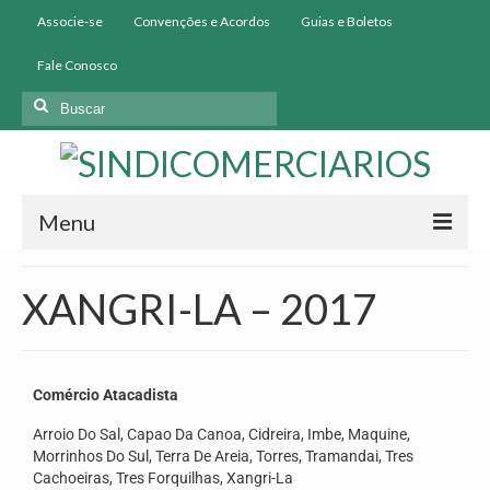
Associe-se
Convenções e Acordos
Guias e Boletos
Fale Conosco
Menu
Início
XANGRI-LA – 2017
Institucional
História
Comércio Atacadista
Diretoria
Arroio Do Sal, Capao Da Canoa, Cidreira, Imbe, Maquine,
Morrinhos Do Sul, Terra De Areia, Torres, Tramandai, Tres
Homologação
Cachoeiras, Tres Forquilhas, Xangri-La