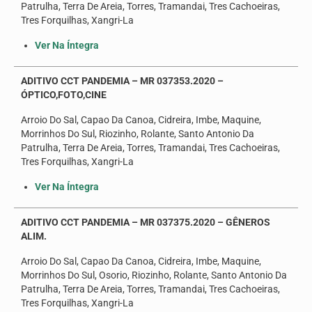
Patrulha, Terra De Areia, Torres, Tramandai, Tres Cachoeiras,
Seus direitos
Tres Forquilhas, Xangri-La
Jurídico
Ver Na Íntegra
Subsedes
ADITIVO CCT PANDEMIA – MR 037353.2020 –
ÓPTICO,FOTO,CINE
Convênios
Arroio Do Sal, Capao Da Canoa, Cidreira, Imbe, Maquine,
Notícias
Morrinhos Do Sul, Riozinho, Rolante, Santo Antonio Da
Patrulha, Terra De Areia, Torres, Tramandai, Tres Cachoeiras,
Convenções e Acordos
Tres Forquilhas, Xangri-La
Mídias
Ver Na Íntegra
Galeria de Fotos
ADITIVO CCT PANDEMIA – MR 037375.2020 – GÊNEROS
ALIM.
Informativos
Arroio Do Sal, Capao Da Canoa, Cidreira, Imbe, Maquine,
Vídeos
Morrinhos Do Sul, Osorio, Riozinho, Rolante, Santo Antonio Da
Patrulha, Terra De Areia, Torres, Tramandai, Tres Cachoeiras,
Contato
Tres Forquilhas, Xangri-La