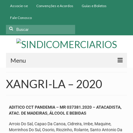
Associe-se
Convenções e Acordos
Guias e Boletos
Fale Conosco
Menu
Início
XANGRI-LA – 2020
Institucional
História
ADITICO CCT PANDEMIA – MR 037381.2020 – ATACADISTA,
Diretoria
ATAC. DE MADEIRAS, ÁLCOOL E BEBIDAS
Arroio Do Sal, Capao Da Canoa, Cidreira, Imbe, Maquine,
Homologação
Morrinhos Do Sul, Osorio, Riozinho, Rolante, Santo Antonio Da