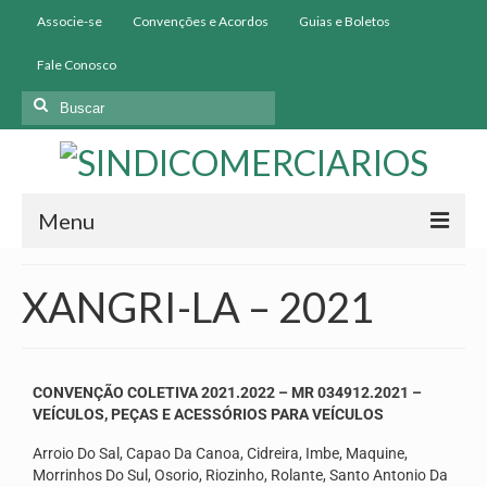
Associe-se
Convenções e Acordos
Guias e Boletos
Fale Conosco
Menu
Início
XANGRI-LA – 2021
Institucional
História
CONVENÇÃO COLETIVA 2021.2022 – MR 034912.2021 –
Diretoria
VEÍCULOS, PEÇAS E ACESSÓRIOS PARA VEÍCULOS
Arroio Do Sal, Capao Da Canoa, Cidreira, Imbe, Maquine,
Homologação
Morrinhos Do Sul, Osorio, Riozinho, Rolante, Santo Antonio Da