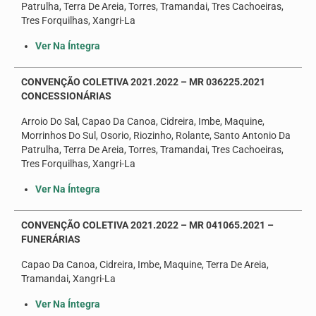
Patrulha, Terra De Areia, Torres, Tramandai, Tres Cachoeiras,
Seus direitos
Tres Forquilhas, Xangri-La
Jurídico
Ver Na Íntegra
Subsedes
CONVENÇÃO COLETIVA 2021.2022 – MR 036225.2021
CONCESSIONÁRIAS
Convênios
Arroio Do Sal, Capao Da Canoa, Cidreira, Imbe, Maquine,
Notícias
Morrinhos Do Sul, Osorio, Riozinho, Rolante, Santo Antonio Da
Patrulha, Terra De Areia, Torres, Tramandai, Tres Cachoeiras,
Convenções e Acordos
Tres Forquilhas, Xangri-La
Mídias
Ver Na Íntegra
Galeria de Fotos
CONVENÇÃO COLETIVA 2021.2022 – MR 041065.2021 –
FUNERÁRIAS
Informativos
Capao Da Canoa, Cidreira, Imbe, Maquine, Terra De Areia,
Vídeos
Tramandai, Xangri-La
Contato
Ver Na Íntegra