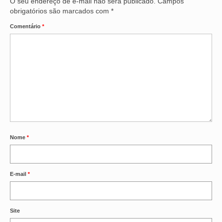
O seu endereço de e-mail não será publicado.
Campos
obrigatórios são marcados com
*
Comentário
*
Nome
*
E-mail
*
Site