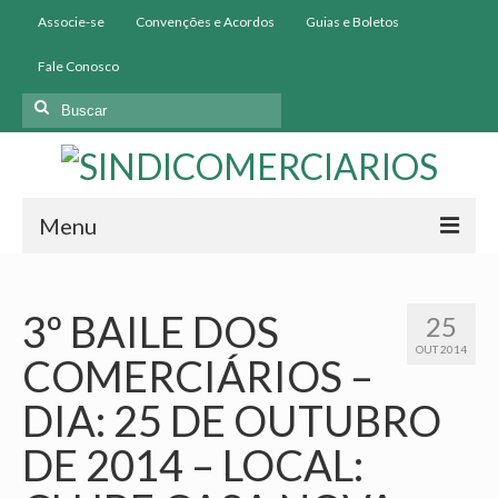
Associe-se
Convenções e Acordos
Guias e Boletos
Fale Conosco
Buscar
por:
Menu
Início
3º BAILE DOS
25
Institucional
OUT 2014
COMERCIÁRIOS –
História
DIA: 25 DE OUTUBRO
Diretoria
DE 2014 – LOCAL:
Homologação