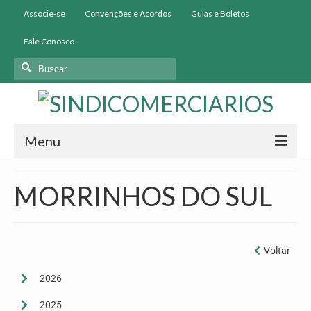
Associe-se
Convenções e Acordos
Guias e Boletos
Fale Conosco
Menu
Início
MORRINHOS DO SUL
Institucional
História
Voltar
Diretoria
2026
Homologação
2025