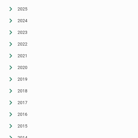
Seus direitos
2025
Jurídico
2024
Subsedes
2023
Convênios
2022
Notícias
2021
Convenções e Acordos
2020
2019
Mídias
2018
Galeria de Fotos
2017
Informativos
2016
Vídeos
2015
Contato
2014