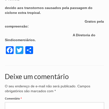
Seus direitos
devido aos transtornos causados pela passagem do
ciclone extra tropical.
Jurídico
Gratos pela
Subsedes
compreensão:
Convênios
A Diretoria do
Sindicomerciários.
Notícias
Facebook
Twitter
Share
Convenções e Acordos
Mídias
Galeria de Fotos
Deixe um comentário
Informativos
O seu endereço de e-mail não será publicado.
Campos
obrigatórios são marcados com
*
Vídeos
Comentário
*
Contato