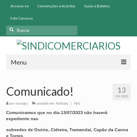
Associe-se
Convenções e Acordos
Guias e Boletos
Fale Conosco
Buscar
por:
Menu
Início
Comunicado!
13
Institucional
JUL 2023
História
por
secsap
|
postado em:
Notícias
|
0
Comunicamos que no dia 13/07/2023 não haverá
Diretoria
expediente nas
Homologação
subsedes de Osório, Cidreira, Tramandaí, Capão da Canoa
e Torres,