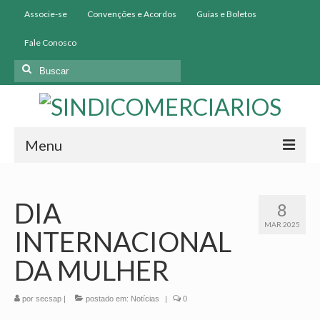
Associe-se
Convenções e Acordos
Guias e Boletos
Fale Conosco
Buscar
por:
Menu
Início
DIA
8
Institucional
MAR 2025
INTERNACIONAL
História
DA MULHER
Diretoria
por
secsap
Homologação
|
postado em:
Notícias
|
0