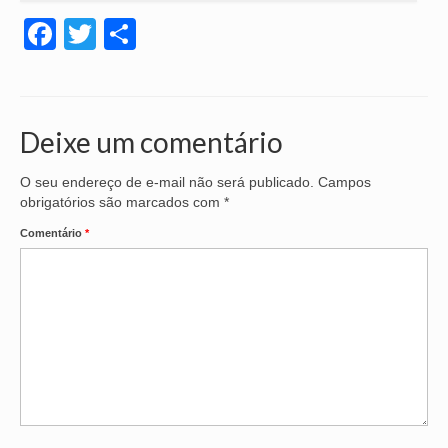
Seus direitos
Facebook
Twitter
Share
Jurídico
Subsedes
Deixe um comentário
Convênios
Notícias
O seu endereço de e-mail não será publicado.
Campos
obrigatórios são marcados com
*
Convenções e Acordos
Comentário
*
Mídias
Galeria de Fotos
Informativos
Vídeos
Contato