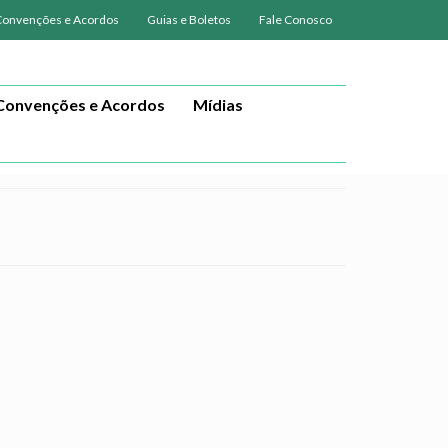
Convenções e Acordos
Guias e Boletos
Fale Conosco
Convenções e Acordos
Mídias